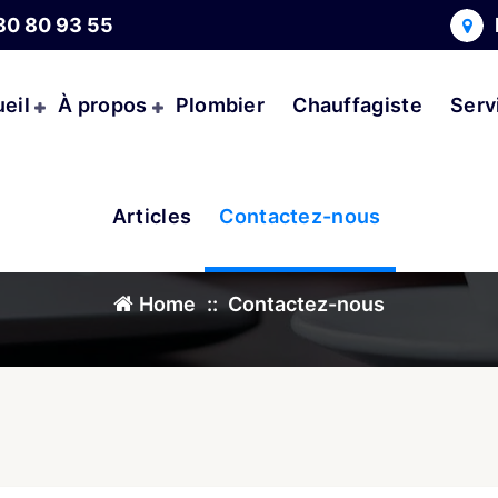
80 80 93 55
eil
À propos
Plombier
Chauffagiste
Serv
Contactez-nous
Articles
Contactez-nous
Home
::
Contactez-nous