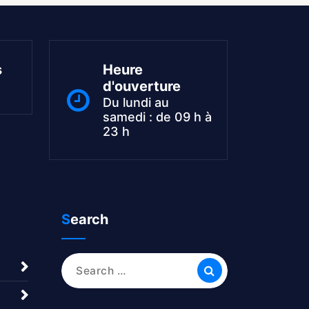
s
Heure
d'ouverture
Du lundi au
samedi : de 09 h à
23 h
Search
Search
for: