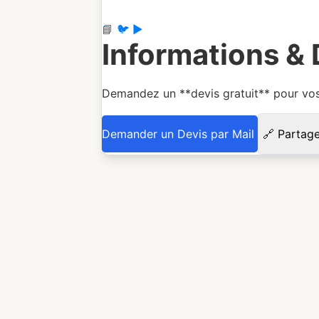
📘
🐦
▶️
Informations & 
Demandez un **devis gratuit** pour vos 
Demander un Devis par Mail
🔗 Partag