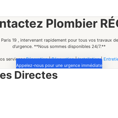
ntactez Plombier RÉ
 Paris 19 , intervenant rapidement pour tous vos travaux d
d’urgence. **Nous sommes disponibles 24/7.**
os services :
Réparation
|
Rénovation
|
Installation
|
Entreti
Appelez-nous pour une urgence immédiate
es Directes