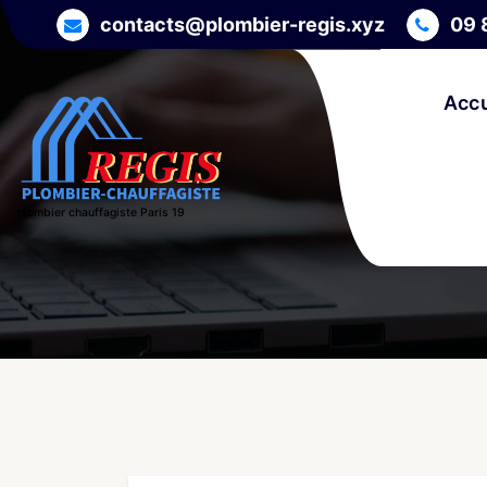
Skip
contacts@plombier-regis.xyz
09 
to
content
Accu
plombier chauffagiste Paris 19